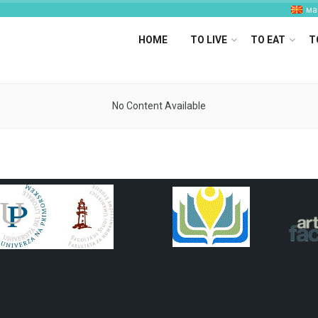
ма
HOME
TO LIVE
TO EAT
T
No Content Available