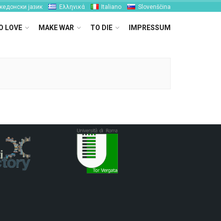
кедонски јазик
Ελληνικά
Italiano
Slovenščina
O LOVE
MAKE WAR
TO DIE
IMPRESSUM